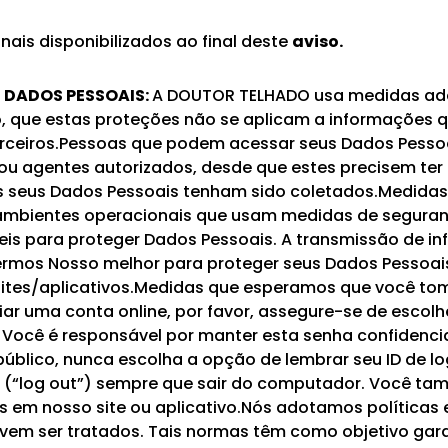
canais disponibilizados ao final deste
aviso.
DADOS PESSOAIS:
A DOUTOR TELHADO usa medidas ad
to, que estas proteções não se aplicam a informações
terceiros.Pessoas que podem acessar seus Dados Pesso
u agentes autorizados, desde que estes precisem ter
is seus Dados Pessoais tenham sido coletados.Medid
bientes operacionais que usam medidas de seguranç
is para proteger Dados Pessoais. A transmissão de info
ermos Nosso melhor para proteger seus Dados Pessoai
ites/aplicativos.Medidas que esperamos que você tom
r uma conta online, por favor, assegure-se de escolhe
Você é responsável por manter esta senha confidencia
lico, nunca escolha a opção de lembrar seu ID de log
ta (“log out”) sempre que sair do computador. Você t
s em nosso site ou aplicativo.Nós adotamos políticas
m ser tratados. Tais normas têm como objetivo garan