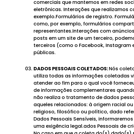
comerciais que mantemos em redes socia
eletrônicas. Interações que realizamos
exemplo.Formulários de registro. Formulá
como, por exemplo, formulários comparti
representantes.Interações com anúncios
posts em um site de um terceiro, podemo
terceiros (como o Facebook, Instagram 
públicas.
DADOS PESSOAIS COLETADOS:
Nós colet
utiliza todas as informações coletadas v
atender ao fim para o qual você fornec
de informações complementares quando 
não realiza o tratamento de dados pesso
aqueles relacionados: à origem racial ou 
religioso, filosófico ou político, dado r
Dados Pessoais Sensíveis, informaremos 
uma exigência legal.ados Pessoais de cr
No caso em que a coleta do(s) dado(s) 