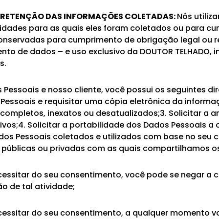
 RETENÇÃO DAS INFORMAÇÕES COLETADAS:
Nós utili
lidades para as quais eles foram coletados ou para cu
nservadas para cumprimento de obrigação legal ou reg
nto de dados – e uso exclusivo da DOUTOR TELHADO, inc
s.
 Pessoais e nosso cliente, você possui os seguintes di
s Pessoais e requisitar uma cópia eletrônica da informa
ncompletos, inexatos ou desatualizados;3. Solicitar a 
vos;4. Solicitar a portabilidade dos Dados Pessoais a 
Dados Pessoais coletados e utilizados com base no seu
s públicas ou privadas com as quais compartilhamos o
essitar do seu consentimento, você pode se negar a c
o de tal atividade;
cessitar do seu consentimento, a qualquer momento v