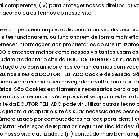
l competente; (iv) para proteger nossos direitos, priv
r acordo ou os termos do nosso site.
e é um pequeno arquivo adicionado ao seu dispositivo 
s sites funcionarem, ou funcionarem de forma mais ef
rnecer informações aos proprietários do site.Utilizam
DO e entender melhor como nossos visitantes usam os
 ajudam a adaptar o site da DOUTOR TELHADO às suas ne
tisfação do consumidor e nos comunicarmos com você d
das nos sites da DOUTOR TELHADO:Cookie de Sessão. S
o você reinicia o seu navegador e volta para o site q
rios. São Cookies estritamente necessários para a op
se nossos recursos. Não é possível se opor a este tra
site da DOUTOR TELHADO pode vir utilizar outras tecnol
s ajudam a adaptar o site às suas necessidades pessoa
 número usado por computadores na rede para identifi
gistrar Endereços de IP para as seguintes finalidades
o nosso site é utilizado; e (iii) conteúdo mais bem 