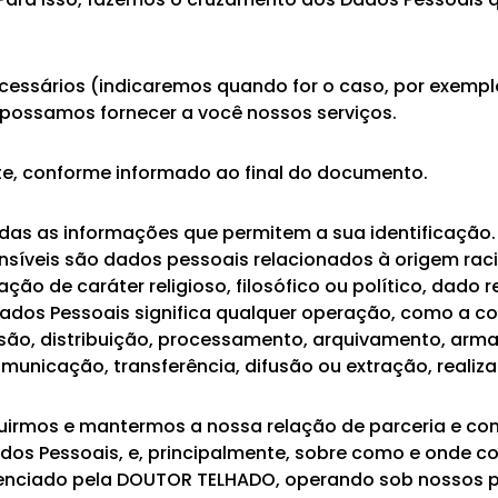
ecessários (indicaremos quando for o caso, por exemp
o possamos fornecer a você nossos serviços.
te, conforme informado ao final do documento.
das as informações que permitem a sua identificação.
nsíveis são dados pessoais relacionados à origem racia
zação de caráter religioso, filosófico ou político, dado
dos Pessoais significa qualquer operação, como a col
ssão, distribuição, processamento, arquivamento, arm
municação, transferência, difusão ou extração, reali
uirmos e mantermos a nossa relação de parceria e con
dos Pessoais, e, principalmente, sobre como e onde 
gerenciado pela DOUTOR TELHADO, operando sob nossos 