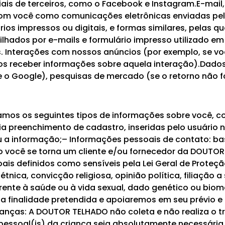
is de terceiros, como o Facebook e Instagram.E-mail
 com você como comunicações eletrônicas enviadas pe
rios impressos ou digitais, e formas similares, pelas q
lhados por e-mails e formulário impresso utilizado em 
. Interações com nossos anúncios (por exemplo, se v
s receber informações sobre aquela interação).Dados 
e o Google), pesquisas de mercado (se o retorno não 
amos os seguintes tipos de informações sobre você, 
ia preenchimento de cadastro, inseridas pelo usuário n
eu a informação;– Informações pessoais de contato: 
você se torna um cliente e/ou fornecedor da DOUTO
ais definidos como sensíveis pela Lei Geral de Prote
étnica, convicção religiosa, opinião política, filiação 
eferente à saúde ou à vida sexual, dado genético ou bio
a finalidade pretendida e apoiaremos em seu prévio e
ianças: A DOUTOR TELHADO não coleta e não realiza o 
pessoal(is) da criança seja absolutamente necessária