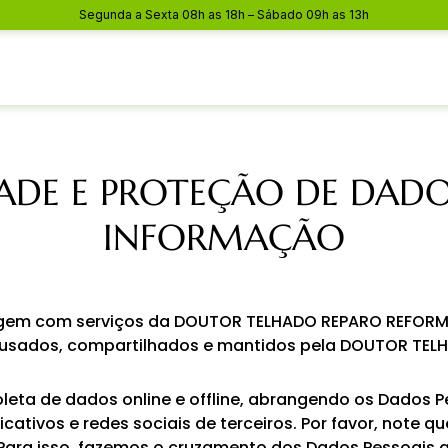
Segunda a Sexta 08h as 18h – Sábado 09h as 13h
DADE E PROTEÇÃO DE DAD
INFORMAÇÃO
teragem com serviços da DOUTOR TELHADO REPARO REFORM
 usados, compartilhados e mantidos pela DOUTOR TEL
oleta de dados online e offline, abrangendo os Dados 
licativos e redes sociais de terceiros. Por favor, not
). Para isso, fazemos o cruzamento dos Dados Pessoais