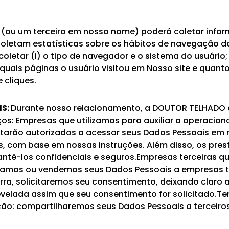
 (ou um terceiro em nosso nome) poderá coletar infor
oletam estatísticas sobre os hábitos de navegação do 
etar (i) o tipo de navegador e o sistema do usuário; 
quais páginas o usuário visitou em Nosso site e quanto
cliques.
IS:
Durante nosso relacionamento, a DOUTOR TELHADO 
os: Empresas que utilizamos para auxiliar a operacion
tarão autorizados a acessar seus Dados Pessoais em
es, com base em nossas instruções. Além disso, os pr
ntê-los confidenciais e seguros.Empresas terceiras q
ciamos ou vendemos seus Dados Pessoais a empresas te
ra, solicitaremos seu consentimento, deixando claro a 
evelada assim que seu consentimento for solicitado.T
ção: compartilharemos seus Dados Pessoais a terceiro